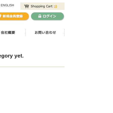
ENGLISH
0
egory yet.